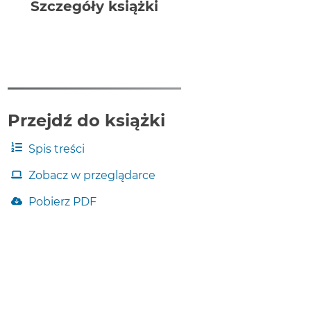
wartości
Szczegóły książki
nominalnych
na
realne
1.3
Śledzenie
zmian
realnego
PKB
Przejdź do książki
w
czasie
Spis treści
1.4
Porównywanie
Zobacz w przeglądarce
PKB
w
Pobierz PDF
różnych
krajach
1.5
Czy
za
pomocą
PKB
można