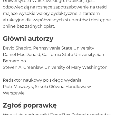
Uniwersytetu Warszawskiego. Publikacja jest
Sprawdź
odpowiedzią na rosnące zapotrzebowanie na treści
wiedzę
mające wysokie walory dydaktyczne, a zarazem
Ćwicz
atrakcyjne dla współczesnych studentów i dostępne
myślenie
krytyczne
online bez żadnych opłat.
Problemy
Główni autorzy
Rozdział
3
Bezrobocie
David Shapiro, Pennsylvania State University
Wprowadzenie
do
Daniel MacDonald, California State University, San
rozdziału
Bernardino
3.1
Steven A. Greenlaw, University of Mary Washington
W
jaki
sposób
Redaktor naukowy polskiego wydania
ekonomiści
Piotr Maszczyk, Szkoła Główna Handlowa w
definiują
Warszawie
i
obliczają
Zgłoś poprawkę
stopę
bezrobocia
Wszystkie podręczniki OpenStax Poland przechodzą