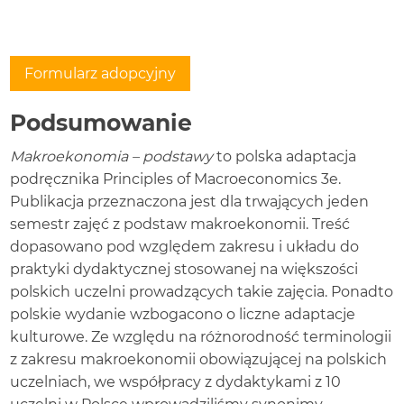
zmierzyć
dobrobyt?
Kluczowe
pojęcia
Formularz adopcyjny
Podsumowanie
Podsumowanie
Pytania
sprawdzające
Makroekonomia – podstawy
to polska adaptacja
Sprawdź
podręcznika Principles of Macroeconomics 3e.
wiedzę
Publikacja przeznaczona jest dla trwających jeden
Ćwicz
myślenie
semestr zajęć z podstaw makroekonomii. Treść
krytyczne
dopasowano pod względem zakresu i układu do
Problemy
praktyki dydaktycznej stosowanej na większości
Rozdział
polskich uczelni prowadzących takie zajęcia. Ponadto
2
Wzrost
polskie wydanie wzbogacono o liczne adaptacje
gospodarczy
Wprowadzenie
kulturowe. Ze względu na różnorodność terminologii
do
z zakresu makroekonomii obowiązującej na polskich
rozdziału
uczelniach, we współpracy z dydaktykami z 10
2.1