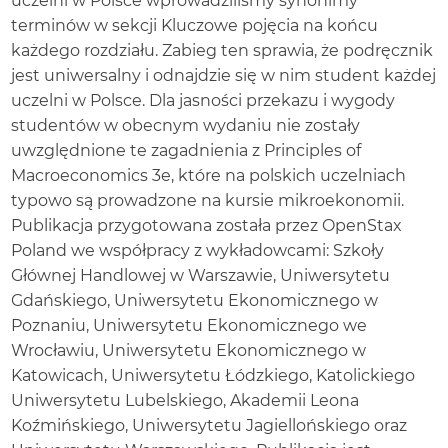
uczelni w Polsce wprowadziliśmy synonimy
Współczesny
wzrost
terminów w sekcji Kluczowe pojęcia na końcu
gospodarczy
każdego rozdziału. Zabieg ten sprawia, że podręcznik
2.2
jest uniwersalny i odnajdzie się w nim student każdej
Wydajność
uczelni w Polsce. Dla jasności przekazu i wygody
pracy
studentów w obecnym wydaniu nie zostały
a
wzrost
uwzględnione te zagadnienia z Principles of
gospodarczy
Macroeconomics 3e, które na polskich uczelniach
2.3
typowo są prowadzone na kursie mikroekonomii.
Czynniki
Publikacja przygotowana została przez OpenStax
wzrostu
gospodarczego
Poland we współpracy z wykładowcami: Szkoły
Głównej Handlowej w Warszawie, Uniwersytetu
2.4
Konwergencja
Gdańskiego, Uniwersytetu Ekonomicznego w
dochodowa
Poznaniu, Uniwersytetu Ekonomicznego we
Kluczowe
Wrocławiu, Uniwersytetu Ekonomicznego w
pojęcia
Katowicach, Uniwersytetu Łódzkiego, Katolickiego
Podsumowanie
Uniwersytetu Lubelskiego, Akademii Leona
Pytania
Koźmińskiego, Uniwersytetu Jagiellońskiego oraz
sprawdzające