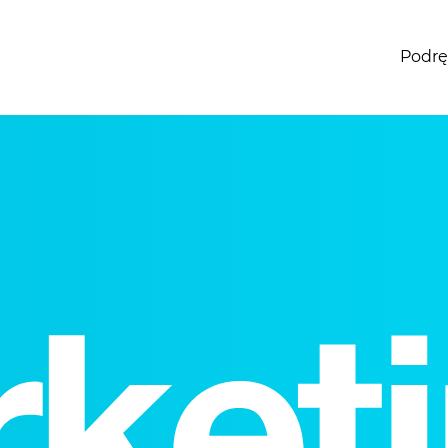
Podrę