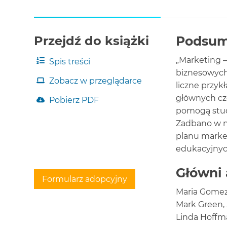
dla
klienta
Wprowadzenie
Przejdź do książki
Podsu
1.1
Marketing
„Marketing 
Spis treści
i
proces
biznesowych 
Zobacz w przeglądarce
marketingowy
liczne przyk
1.2
głównych cz
Pobierz PDF
Miks
pomogą stud
marketingowy
Zadbano w n
i
4P
planu market
marketingu
edukacyjnyc
1.3
Czynniki
Główni 
tworzące
Formularz adopcyjny
i
Maria Gomez 
wpływające
Mark Green,
na
otoczenie
Linda Hoffm
marketingowe