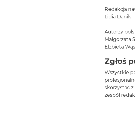
1.4
Redakcja na
Rozwój
Lidia Danik
koncepcji
marketingu
1.5
Autorzy pols
Diagnoza
Małgorzata 
potrzeb
Elżbieta Wą
i
pragnień
Zgłoś 
konsumentów.
Klucz
do
Wszystkie po
sukcesu
profesjonaln
rynkowego
skorzystać z
1.6
zespół redak
Zarządzanie
relacjami
z
klientami
(CRM)
1.7
Marketing