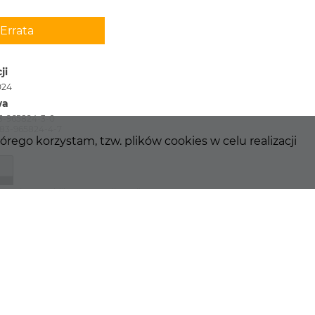
Errata
ji
024
wa
3-965824-3-0
-83-965824-4-7
ego korzystam, tzw. plików cookies w celu realizacji
wy jest opublikowany na licencji
s Attribution License v4.0