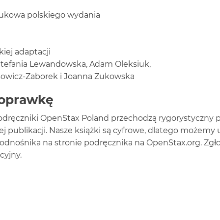
ukowa polskiego wydania
kiej adaptacji
Stefania Lewandowska, Adam Oleksiuk,
sowicz-Zaborek i Joanna Żukowska
poprawkę
dręczniki OpenStax Poland przechodzą rygorystyczny pro
ej publikacji. Nasze książki są cyfrowe, dlatego możem
 odnośnika na stronie podręcznika na OpenStax.org. Zg
cyjny.