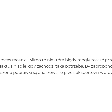
ces recenzji. Mimo to niektóre błędy mogły zostać prze
y uaktualniać je, gdy zachodzi taka potrzeba. By zaprop
łoszone poprawki są analizowane przez ekspertów i wpro